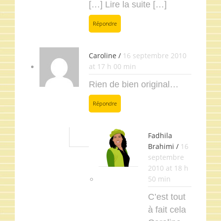
[…] Lire la suite […]
Répondre
Caroline /
16 septembre 2010
at 17 h 00 min
Rien de bien original…
Répondre
Fadhila
Brahimi /
16
septembre
2010 at 18 h
50 min
C’est tout
à fait cela