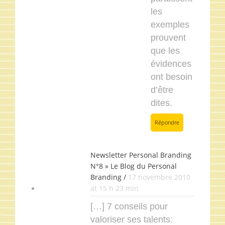
les
exemples
prouvent
que les
évidences
ont besoin
d’être
dites.
Répondre
Newsletter Personal Branding
N°8 » Le Blog du Personal
Branding /
17 novembre 2010
at 15 h 23 min
[…] 7 conseils pour
valoriser ses talents: