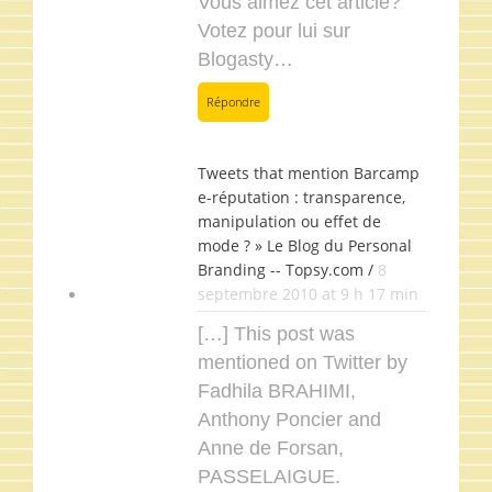
Vous aimez cet article?
Votez pour lui sur
Blogasty…
Répondre
Tweets that mention Barcamp
e-réputation : transparence,
manipulation ou effet de
mode ? » Le Blog du Personal
Branding -- Topsy.com /
8
septembre 2010 at 9 h 17 min
[…] This post was
mentioned on Twitter by
Fadhila BRAHIMI,
Anthony Poncier and
Anne de Forsan,
PASSELAIGUE.