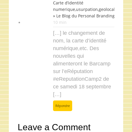
Carte d’identité
numerique,usurpation,geolocalisation,
» Le Blog du Personal Branding /
5 févri
10 min
[…] le changement de
nom, la carte d’identité
numérique,etc. Des
nouvelles qui
alimenteront le Barcamp
sur l’eRéputation
#eReputationCamp2 de
ce samedi 18 septembre
[…]
Répondre
Leave a Comment