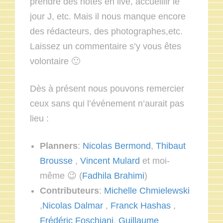
prendre des notes en live, accueillir le
jour J, etc. Mais il nous manque encore
des rédacteurs, des photographes,etc.
Laissez un commentaire s’y vous êtes
volontaire 🙂
Dès à présent nous pouvons remercier
ceux sans qui l’événement n’aurait pas
lieu :
Planners
:
Nicolas Bermond
,
Thibaut
Brousse
,
Vincent Mulard
et moi-
même 😉 (
Fadhila Brahimi
)
Contributeurs
:
Michelle Chmielewski
,
Nicolas Dalmar
,
Franck Hashas
,
Frédéric Foschiani
,
Guillaume