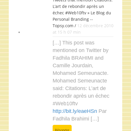
L’art de rebondir après un
échec #Web10ftv » Le Blog du
Personal Branding --
Topsy.com /
12 décembre 2010
at 15 h 07 min
[…] This post was
mentioned on Twitter by
Fadhila BRAHIMI and
Camille Jourdain,
Mohamed Semeunacte.
Mohamed Semeunacte
said: Citations: L’art de
rebondir après un échec
#Web10ftv
http://bit.ly/eaeHSn
Par
Fadhila Brahimi […]
Répondre