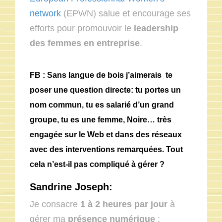
network
(EPWN) salue et encourage ses
efforts pour promouvoir le
leadership
des femmes en entreprise
.
FB : Sans langue de bois j’aimerais te
poser une question directe: tu portes un
nom commun, tu es salarié d’un grand
groupe, tu es une femme, Noire… très
engagée sur le Web et dans des réseaux
avec des interventions remarquées. Tout
cela n’est-il pas compliqué à gérer ?
Sandrine Joseph:
Je consacre
1 à 2 heures par jour
à
gérer ma
présence numérique
: