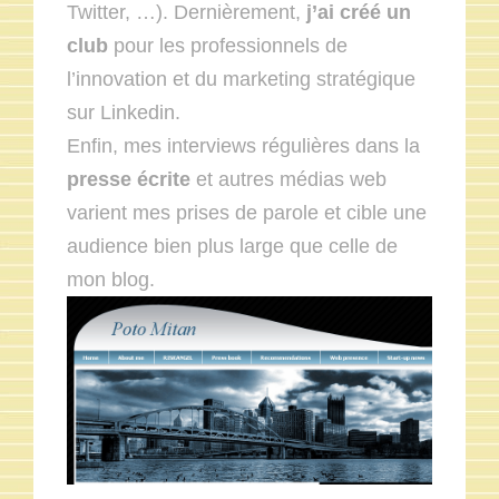
Twitter, …). Dernièrement,
j’ai créé un
club
pour les professionnels de
l’innovation et du marketing stratégique
sur Linkedin.
Enfin, mes interviews régulières dans la
presse écrite
et autres médias web
varient mes prises de parole et cible une
audience bien plus large que celle de
mon blog.