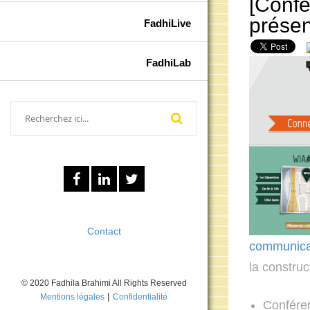
[Confe
présen
FadhiLive
FadhiLab
Contact
communicati
la construc
© 2020 Fadhila Brahimi All Rights Reserved
|
Mentions légales
Confidentialité
Conféren