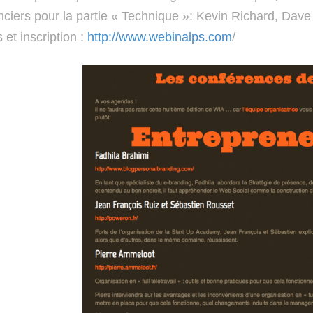
ciers pour la partie « Technique »: Kevin Richard, Dav
s et inscription :
http://www.webinalps.com
/