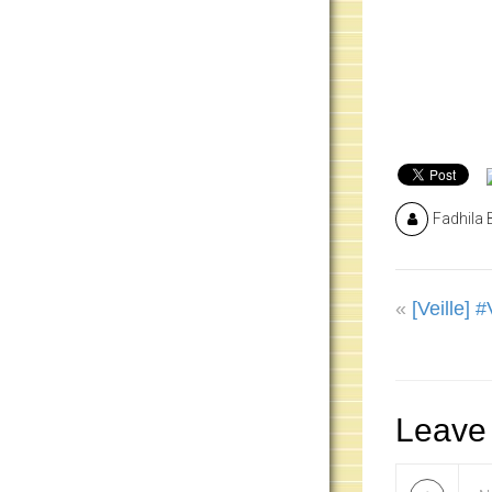
Fadhila 
«
[Veille] 
Leave