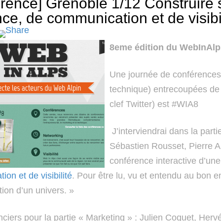
rence] Grenoble 1/12 Construire 
ce, de communication et de visib
8eme édition du WebInAlp
Une journée de conférences (
technique) entrecoupées de
clef Twitter) est #WIA8
J’interviendrai dans la part
Sébastien Rousset, Pierre 
conférence interactive d’un
on et de visibilité
. Pour être lu, vu et entendu au bon 
tion d’un univers. »
ciers pour la partie « Marketing » : Julien Coquet, Her