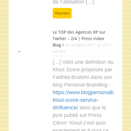
de l’utilisation […]
Répondre
Le TOP des Agences RP sur
Twitter – 2/4 | Press Index
Blog /
25 octobre 2011 at 10 h
44 min
[…] Voici une definition du
Klout Score proposée par
Fadhila Brahimi dans son
blog Personal Branding :
https://www.blogpersonalbranding
klout-score-service-
dinfluence/
ainsi que le
post publié sur Press
Citron “Klout c’est quoi
exactement et à quoi ça