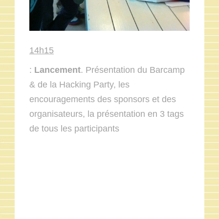
14h15
:
Lancement
. Présentation du Barcamp
& de la Hacking Party, les
encouragements des sponsors et des
organisateurs, la présentation en 3 tags
de tous les participants