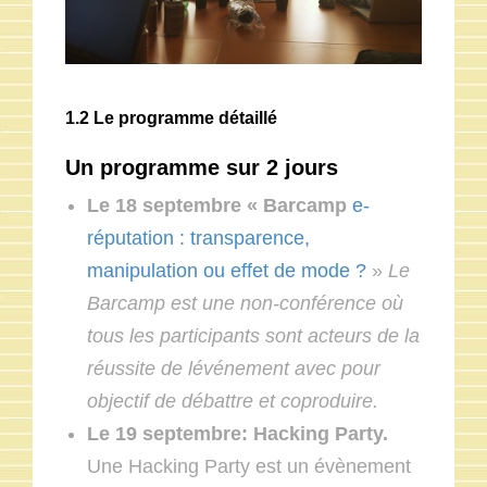
1.2 Le programme détaillé
Un programme sur 2 jours
Le 18 septembre « Barcamp
e-
réputation : transparence,
manipulation ou effet de mode ?
»
Le
Barcamp est une non-conférence où
tous les participants sont acteurs de la
réussite de lévénement avec pour
objectif de débattre et coproduire.
Le 19 septembre: Hacking Party.
Une Hacking Party est un évènement