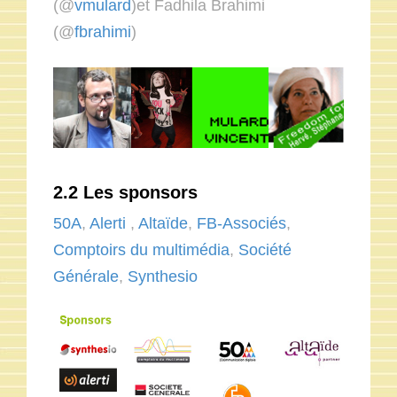
(@
vmulard
)et Fadhila Brahimi
(@
fbrahimi
)
2.2 Les sponsors
50A
,
Alerti
,
Altaïde
,
FB-Associés
,
Comptoirs du multimédia
,
Société
Générale
,
Synthesio