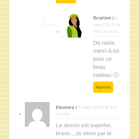
fbrahimi /
8
mars 2010 at
16 h 11 min
De nada,
merci à toi
pour ce
beau
cadeau 🙂
Répondre
Eleonora /
9 mars 2010 at 9 h
19 min
Le dessin est superbe,
bravo…Je viens par le