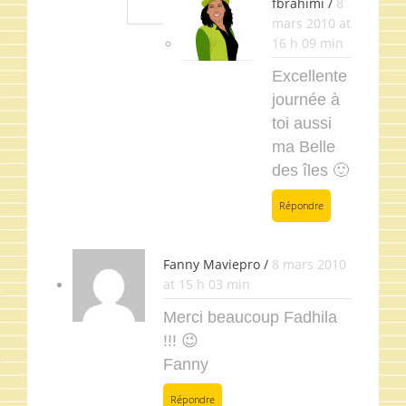
fbrahimi /
8
mars 2010 at
16 h 09 min
Excellente
journée à
toi aussi
ma Belle
des îles 🙂
Répondre
Fanny Maviepro /
8 mars 2010
at 15 h 03 min
Merci beaucoup Fadhila
!!! 😉
Fanny
Répondre