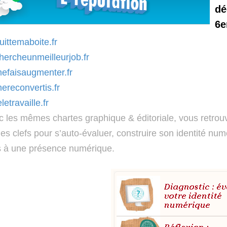
dé
6e
ittemaboite.fr
ercheunmeilleurjob.fr
efaisaugmenter.fr
reconvertis.fr
etravaille.fr
 les mêmes chartes graphique & éditoriale, vous retrou
es clefs pour s’auto-évaluer, construire son identité num
és à une présence numérique.