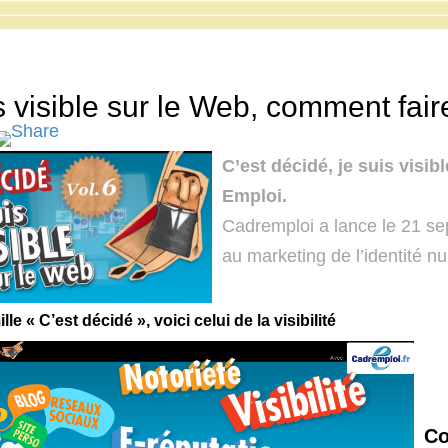
s visible sur le Web, comment fair
C’est décidé, je suis visib
Emploi.
Cadremploi a lance le 21 se
au marketing de l’identité n
lle « C’est décidé », voici celui de la visibilité
Co