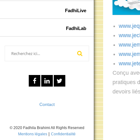
FadhiLive
www.jequ
FadhiLab
www.jech
www.jem
www.jeme
www.jetel
Conçu avec
pratiques d
devoirs li
Contact
© 2020 Fadhila Brahimi All Rights Reserved
|
Mentions légales
Confidentialité