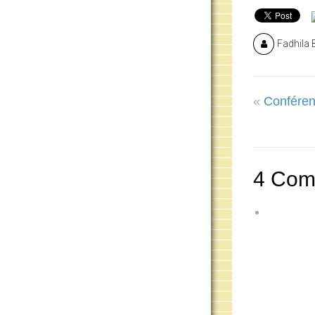
Fadhila 
«
Conféren
4 Com