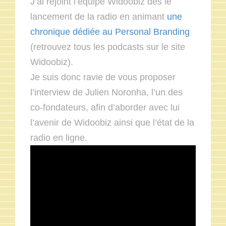
J’ai rejoint l’équipe Widoobiz dès le
lancement de la radio en animant
une
chronique dédiée au Personal Branding
(retrouvez tous les podcasts sur le site
Widoobiz).
Je suis donc ravie de vous proposer
l’interview de Julien Noronha, l’un des
co-fondateurs, afin d’aborder avec lui
l’avenir de Widoobiz ainsi que l’état de la
radio en ligne.