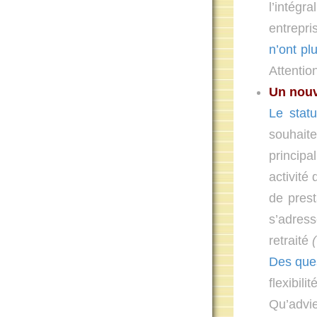
l’intégr
entrepri
n’ont pl
Attenti
Un nouv
Le statu
souhaite
princip
activité
de prest
s’adress
retraité
(
Des que
flexibi
Qu’advien