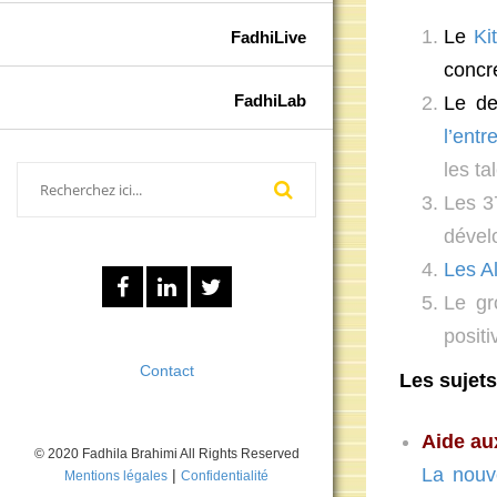
Le
Ki
FadhiLive
concre
FadhiLab
Le de
l’entr
les t
Les 
dévelo
Les A
Le g
positi
Contact
Les sujets
Aide au
© 2020 Fadhila Brahimi All Rights Reserved
La nouv
|
Mentions légales
Confidentialité