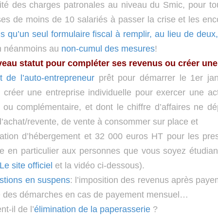
alité des charges patronales au niveau du Smic, pour to
ses de moins de 10 salariés à passer la crise et les enc
us qu’un seul formulaire fiscal à remplir, au lieu de deux
on néanmoins au
non-cumul des mesures
!
eau statut pour compléter ses revenus ou créer une a
t de l’auto-entrepreneur
prêt pour démarrer le 1er jan
 créer une entreprise individuelle pour exercer une acti
al ou complémentaire, et dont le chiffre d’affaires n
 d’achat/revente, de vente à consommer sur place et
ation d’hébergement et 32 000 euros HT pour les prest
e en particulier aux personnes que vous soyez étudiant
Le site officiel
et la vidéo ci-dessous).
stions en suspens
: l’imposition des revenus après pay
lité des démarches en cas de payement mensuel…
t-il de l’
élimination de la paperasserie
?