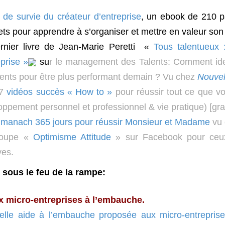
t de survie du créateur d’entreprise
, un ebook de 210 p
ts pour apprendre à s’organiser et mettre en valeur son pr
rnier livre de Jean-Marie Peretti «
Tous talentueux 
eprise »
su
r le management des Talents: Comment identi
alents pour être plus performant demain ? Vu chez
Nouve
37
vidéos succès « How to »
pour réussir tout ce que v
ppement personnel et professionnel & vie pratique) [grat
lmanach 365 jours pour réussir Monsieur et Madame
vu
roupe «
Optimisme Attitude
» sur Facebook pour ceux 
ves.
 sous le feu de la rampe:
x micro-entreprises à l’embau
che.
elle aide à l’embauche proposée aux micro-entrepris