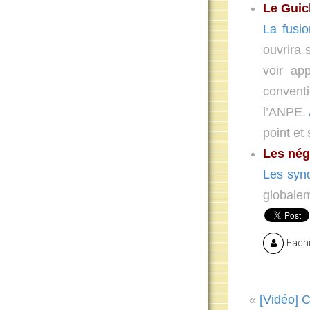
Le Guic
La fusi
ouvrira 
voir ap
convent
l’ANPE.
point et 
Les nég
Les synd
globalem
Fadhi
«
[Vidéo] 