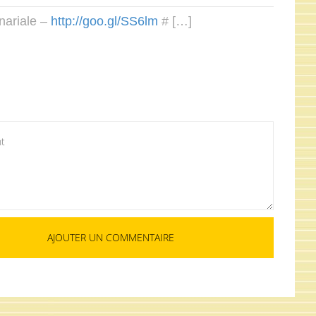
unariale –
http://goo.gl/SS6lm
# […]