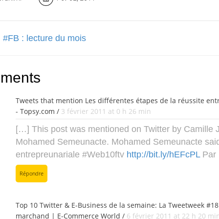
 #FB : lecture du mois
ments
Tweets that mention Les différentes étapes de la réussite en
- Topsy.com /
3 février 2011 at 0 h 26 min
[…] This post was mentioned on Twitter by Camille 
Mohamed Semeunacte. Mohamed Semeunacte said: Le
entrepreunariale #Web10ftv
http://bit.ly/hEFcPL
Par 
Répondre
Top 10 Twitter & E-Business de la semaine: La Tweetweek #18
marchand | E-Commerce World /
6 février 2011 at 22 h 20 mi