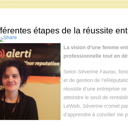
fférentes étapes de la réussite e
La vision d’une femme entr
professionnelle tout en dé
Selon Séverine Faurax, fonda
et de gestion de l’eRéputat
réussite d’une entreprise se
atteindre le seuil de rentabi
LeWeb, Séverine n’omet pas d
d’apprendre à concilier vie p