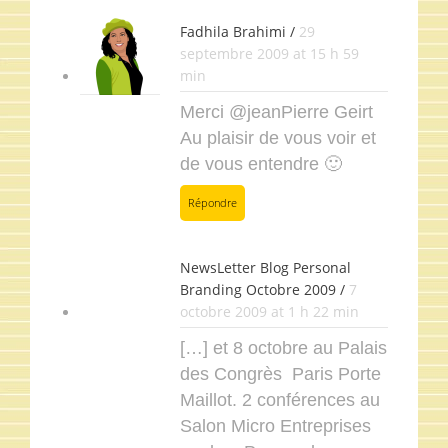
Fadhila Brahimi /
29
septembre 2009 at 15 h 59
min
Merci @jeanPierre Geirt
Au plaisir de vous voir et
de vous entendre 🙂
Répondre
NewsLetter Blog Personal
Branding Octobre 2009 /
7
octobre 2009 at 1 h 22 min
[…] et 8 octobre au Palais
des Congrès Paris Porte
Maillot. 2 conférences au
Salon Micro Entreprises