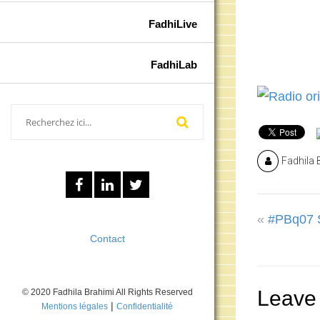
FadhiLive
FadhiLab
Fadhila 
«
#PBq07 Si
Contact
Leave
© 2020 Fadhila Brahimi All Rights Reserved
|
Mentions légales
Confidentialité