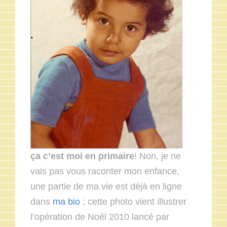
ça c’est moi en primaire
! Non, je ne
vais pas vous raconter mon enfance,
une partie de ma vie est déjà en ligne
dans
ma bio
; cette photo vient illustrer
l’opération de Noël 2010 lancé par