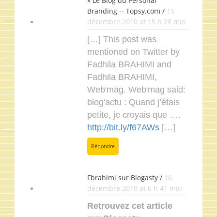
» Le Blog du Personal
Branding -- Topsy.com /
15
décembre 2010 at 15 h 28 min
[…] This post was
mentioned on Twitter by
Fadhila BRAHIMI and
Fadhila BRAHIMI,
Web'mag. Web'mag said:
blog'actu : Quand j’étais
petite, je croyais que ….
http://bit.ly/f67AWs
[…]
Répondre
Fbrahimi sur Blogasty /
16
décembre 2010 at 6 h 41 min
Retrouvez cet article