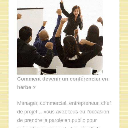
Comment devenir un conférencier en
herbe ?
Manager, commercial, entrepreneur, chef
de projet… vous avez tous eu l’occasion
de prendre la parole en public pour