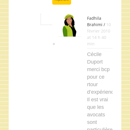
Fadhila
Brahimi /
10
février 2010
at 14 h 40
min
Cécile
Duport
merci bcp
pour ce
rtour
d’expérience.
Il est vrai
que les
avocats
sont
particulièrement