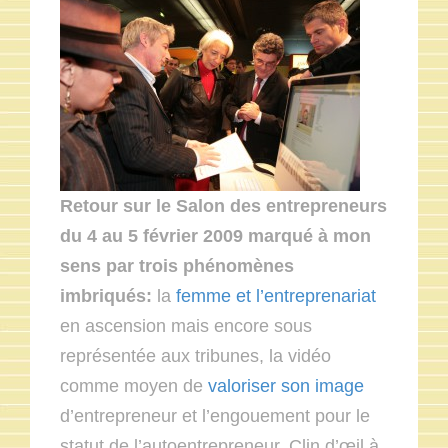
Retour sur le Salon des entrepreneurs
du 4 au 5 février 2009 marqué à mon
sens par trois phénomènes
imbriqués:
la
femme et l’entreprenariat
en ascension mais encore sous
représentée aux tribunes, la vidéo
comme moyen de
valoriser son image
d’entrepreneur et l’engouement pour le
statut de l’autoentrepreneur. Clin d’œil à