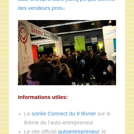
des vendeurs pros
«
Informations utiles:
La
soirée Connect du 9 février
sur le
thème de l’auto-entrepreneur
Le site officiel
autoentrepreneur
, le