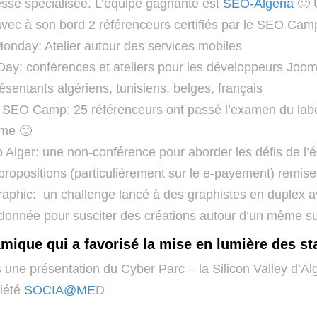
esse spécialisée. L’équipe gagnante est
SEO-Algéria
🙂 
vec à son bord 2 référenceurs certifiés par le SEO Camp
onday: Atelier autour des services mobiles
ay: conférences et ateliers pour les développeurs Joo
ésentants algériens, tunisiens, belges, français
EO Camp: 25 référenceurs ont passé l’examen du label
me 🙂
Alger: une non-conférence pour aborder les défis de l’
propositions (particulièrement sur le e-payement) remis
raphic: un challenge lancé à des graphistes en duplex a
donnée pour susciter des créations autour d’un même su
ique qui a favorisé la mise en lumière des st
une présentation du Cyber Parc – la Silicon Valley d’Alg
ciété
SOCIA@ME
D