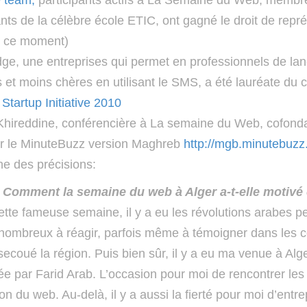
e team,
participants actifs à La Semaine du Web, membre
ants de la célèbre école ETIC, ont gagné le droit de rep
n ce moment)
e, une entreprises qui permet en professionnels de la
s et moins chères en utilisant le SMS, a été lauréate du 
 Startup Initiative 2010
hireddine, conférencière à La semaine du Web, cofondat
er le MinuteBuzz version Maghreb
http://mgb.minutebuz
ne des précisions:
: Comment la semaine du web à Alger a-t-elle motivé 
ette fameuse semaine, il y a eu les révolutions arabes p
 nombreux à réagir, parfois même à témoigner dans les 
 secoué la région. Puis bien sûr, il y a eu ma venue à A
ée par Farid Arab. L’occasion pour moi de rencontrer les
sion du web. Au-delà, il y a aussi la fierté pour moi d’e