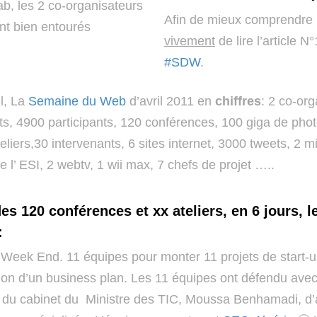
ab, les 2 co-organisateurs
Afin de mieux comprendre l
nt bien entourés
vivement
de lire l’article N°
#SDW
.
l, La
Semaine du Web
d’avril 2011 en
chiffres
: 2 co-org
its, 4900 participants, 120 conférences, 100 giga de ph
eliers,30 intervenants, 6 sites internet, 3000 tweets, 2 
e l’ ESI, 2 webtv, 1 wii max, 7 chefs de projet …..
es 120 conférences et xx ateliers, en 6 jours, 
:
 Week End. 11 équipes pour monter 11 projets de start-up
ion d’un business plan. Les 11 équipes ont défendu avec
du cabinet du Ministre des TIC, Moussa Benhamadi, d’a