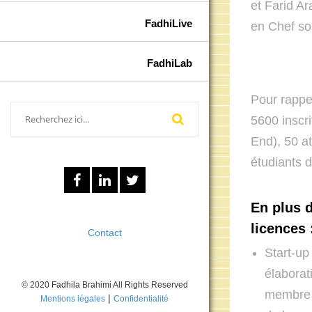
et Farid Ar
FadhiLive
en Chef so
FadhiLab
Pour rappe
5600 inscr
End), 50 at
étudiants d
En plus d
licences 
Contact
Start-up
élaborat
© 2020 Fadhila Brahimi All Rights Reserved
membre 
|
Mentions légales
Confidentialité