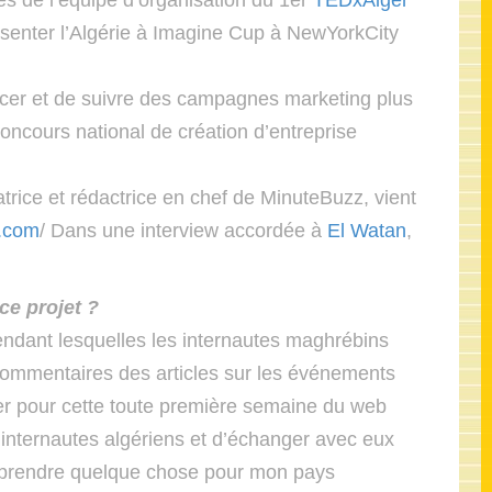
s de l’équipe d’organisation du 1er
TEDxAlger
résenter l’Algérie à Imagine Cup à NewYorkCity
ncer et de suivre des campagnes marketing plus
concours national de création d’entreprise
rice et rédactrice en chef de MinuteBuzz, vient
z.com
/ Dans une interview accordée à
El Watan
,
ce projet ?
endant lesquelles les internautes maghrébins
commentaires des articles sur les événements
lger pour cette toute première semaine du web
 internautes algériens et d’échanger avec eux
ntreprendre quelque chose pour mon pays