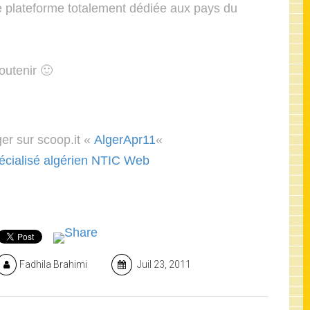
te plateforme totalement dédiée aux pays du
outenir 🙂
er sur scoop.it «
AlgerApr11
«
pécialisé algérien NTIC Web
Fadhila Brahimi
Juil 23, 2011