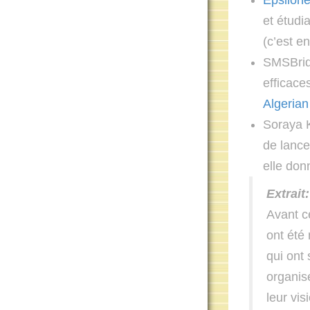
Epsilon
et étudi
(c’est e
SMSBridg
efficace
Algerian
Soraya K
de lanc
elle don
Extrait
Avant c
ont été
qui ont
organis
leur vi