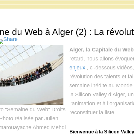
e du Web à Alger (2) : La révolu
Alger, la Capitale du Web
retard, nous allons évoque
enjeux
, ci-dessous vidéos,
révolution des talents et fa
semaine inédite au Monde 
la Silicon Valley d’Alger,
l’animation et à l’organisa
to "Semaine du Web" Droits
reconstituer la liste.
Photo réalisée par Julien
Omarouayache Ahmed Mehdi
Bienvenue à la Silicon Valle