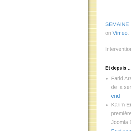
SEMAINE D
on
Vimeo
.
Interventi
Et depuis 
Farid Ar
de la se
end
Karim Em
première
Joomla 