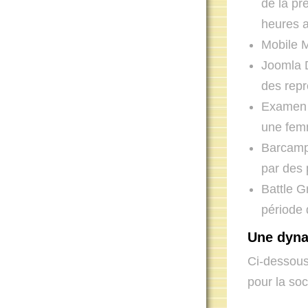
de la pr
heures a
Mobile M
Joomla D
des repr
Examen S
une fem
Barcamp 
par des 
Battle G
période 
Une dynam
Ci-dessous 
pour la so