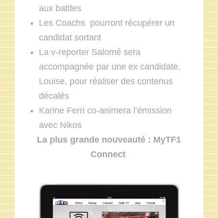
aux battles
Les Coachs pourront récupérer un
candidat sortant
La v-reporter Salomé sera
accompagnée par une ex candidate,
Louise, pour réaliser des contenus
décalés
Karine Ferri co-animera l’émission
avec Nikos
La plus grande nouveauté : MyTF1
Connect