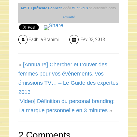
MYTF1 présente Connect
Vidéo
tf1-et-vous
sélectionnée dans
Actualité
Fadhila Brahimi
Fév 02, 2013
«
[Annuaire] Chercher et trouver des
femmes pour vos événements, vos
émissions TV… – Le Guide des expertes
2013
[Video] Définition du personal branding:
La marque personnelle en 3 minutes
»
2 Comments