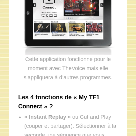
Cette application fonctionne pour le
moment avec TheVoice mais elle
s’appliquera à d’autres programmes.
Les 4 fonctions de « My TF1
Connect » ?
« Instant Replay »
ou Cut and Play
(couper et partager). Sélectionner à la
seconde une séquence que vous