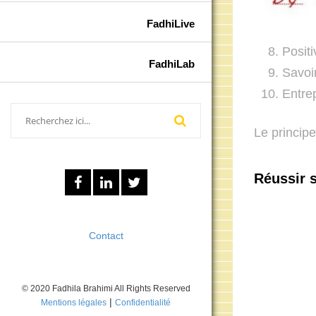
FadhiLive
Posit
FadhiLab
Savoi
Entre
Le principe
Réussir s
Contact
© 2020 Fadhila Brahimi All Rights Reserved
|
Mentions légales
Confidentialité