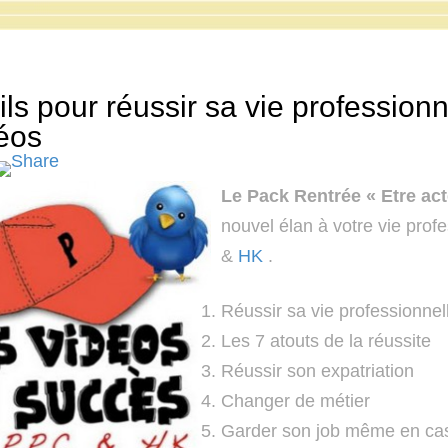
ls pour réussir sa vie professionn
éos
Le Pack Rentrée « Etre act
nouvel élan à votre vie prof
&
HK
.
Réussir sa vie professionnel
Les 7 atouts de la réussite
Réussir son expatriation
Changer de métier
Garder son job même en cas