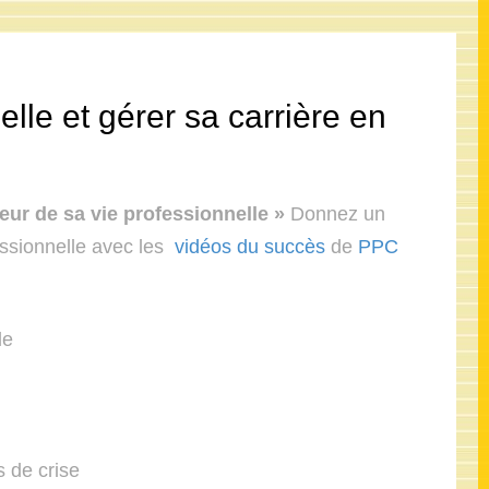
elle et gérer sa carrière en
eur de sa vie professionnelle »
Donnez un
essionnelle avec les
vidéos du succès
de
PPC
le
 de crise