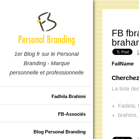
FB fbr
braha
1er Blog fr sur le Personal
Branding - Marque
FailName
personnelle et professionnelle
Cherchez 
La liste de
Fadhila Brahimi
Fadela, f
FB-Associés
brahimi,
Blog Personal Branding