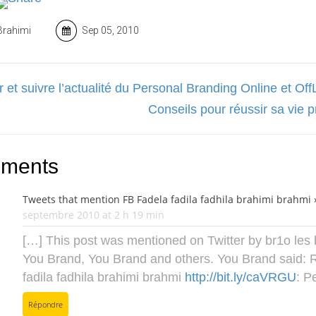
Brahimi
Sep 05, 2010
 et suivre l’actualité du Personal Branding Online et Off
Conseils pour réussir sa vie p
ments
Tweets that mention FB Fadela fadila fadhila brahimi brahmi 
septembre 2010 at 2 h 19 min
[…] This post was mentioned on Twitter by br1o les 
You Brand, You Brand and others. You Brand said:
fadila fadhila brahimi brahmi
http://bit.ly/caVRGU
: P
Répondre