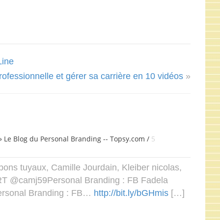
Line
rofessionnelle et gérer sa carrière en 10 vidéos
»
» Le Blog du Personal Branding -- Topsy.com /
5
bons tuyaux, Camille Jourdain, Kleiber nicolas,
 RT @camj59Personal Branding : FB Fadela
ersonal Branding : FB…
http://bit.ly/bGHmis
[…]