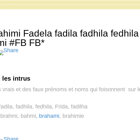
ahimi Fadela fadila fadhila fedhi
mi #FB FB*
les intrus
s vrais et des faux prénoms et noms qui foisonnent sur le
adila, fadhila, fedhila, Frida, fadilha
 brahmi, bahmi
, brahami
, brahimie