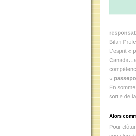
responsabi
Bilan Prof
L’esprit «
p
Canada…et 
compétence
«
passepo
En somme, 
sortie de la
Alors comme
Pour clôtur
son
plan d