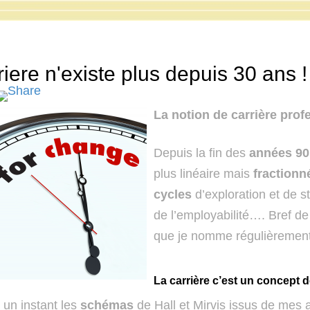
riere n'existe plus depuis 30 ans !
La notion de carrière prof
Depuis la fin des
années 90
plus linéaire mais
fractionn
cycles
d’exploration et de s
de l’employabilité…. Bref d
que je nomme régulièremen
La carrière c’est un concept 
un instant les
schémas
de Hall et Mirvis issus de mes