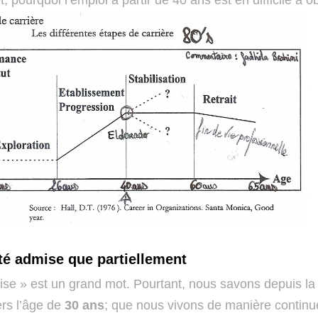
, pourquoi l’emploi à partir de 40 ans est en difficile à o
té admise que partiellement
se » est un grand mot. Pourtant, nous savons depuis la
ers l’âge de
30 ans
; que nous vivons de manière continue