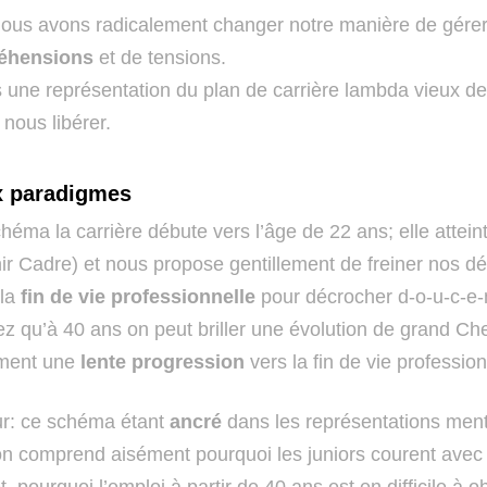
ous avons radicalement changer notre manière de gérer no
éhensions
et de tensions.
 une représentation du plan de carrière lambda vieux de
 nous libérer.
x paradigmes
éma la carrière débute vers l’âge de 22 ans; elle attein
r Cadre) et nous propose gentillement de freiner nos dés
la
fin de vie professionnelle
pour décrocher d-o-u-c-e-
z qu’à 40 ans on peut briller une évolution de grand Che
ment une
lente progression
vers la fin de vie profession
r: ce schéma étant
ancré
dans les représentations ment
 on comprend aisément pourquoi les juniors courent ave