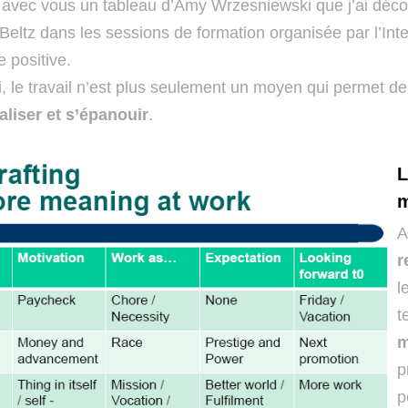
 avec vous un tableau d’Amy Wrzesniewski que j’ai déco
Beltz dans les sessions de formation organisée par l’Int
 positive.
i, le travail n’est plus seulement un moyen qui permet d
aliser et s’épanouir
.
L
m
A
r
l
t
m
p
p