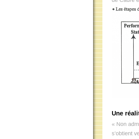
de Cadre et
Une réali
« Non admi
s’obtient v