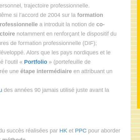
ersonnel, trajectoire professionnelle.
ême si l’accord de 2004 sur la
formation
rofessionnelle
a introduit la notion de
co-
ectoire
notamment en renforçant le dispositif du
res de formation professionnelle (DIF);
développé. Alors que les pays nordiques et le
 l’outil «
Portfolio
» (portefeuille de
crée une
étape intermédiaire
en attribuant un
u
des années 90 jamais utilisé juste avant la
 du succès réalisées par
HK
et
PPC
pour aborder
t
méthode
.