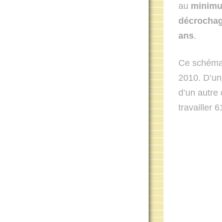
au
minimu
décrocha
ans
.
Ce schéma 
2010. D’un 
d’un autre
travailler 