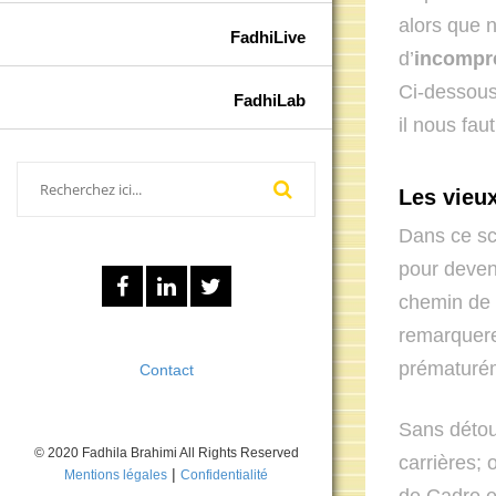
alors que n
FadhiLive
d’
incompr
Ci-dessous
FadhiLab
il nous faut
Les vieu
Dans ce sch
pour deveni
chemin de 
remarquere
prématuré
Contact
Sans détou
© 2020 Fadhila Brahimi All Rights Reserved
carrières;
|
Mentions légales
Confidentialité