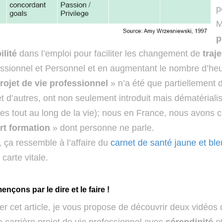
p
M
p
lité
dans l’emploi pour faciliter les changement de
traj
essionnel et Personnel et en augmentant le nombre d’heu
rojet de vie professionnel
» n’a été que partiellement 
d’autres, ont non seulement introduit mais dématérialisé
s tout au long de la vie); nous en France, nous avons 
rt formation
» dont personne ne parle.
ça ressemble à l’affaire du
carnet de santé jaune et ble
 carte vitale.
nçons par le dire et le faire !
er cet article, je vous propose de découvrir deux vidéos
e carrière
projet de vie professionnel avec
sérendipité
e