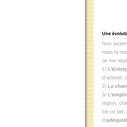
Une évoluti
Non seulem
mais la rel
Je me répèt
1/
L’Entrep
d’activité,
2/
Le chan
3/
L’emploi
région, cha
De ce fait,
d’
adéquati