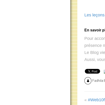
Les leçons
En savoir p
Pour accomp
présence 
Le Blog vie
Aussi, vous
Fadhila 
«
#Web10ft