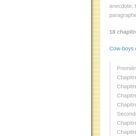
anecdote, 
paragraphe 
18 chapitr
Cow-boys c
Première
Chapitr
Chapitr
Chapitre
Chapitr
Seconde 
Chapitre
Chapit