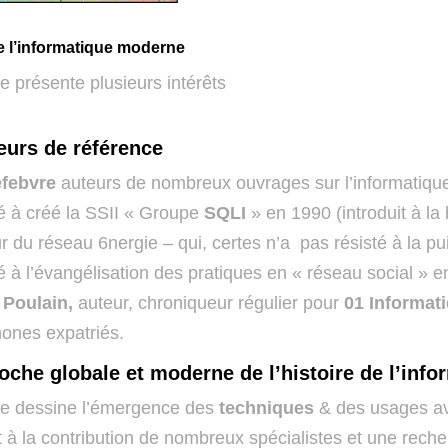
de l’informatique moderne
e présente plusieurs intérêts
eurs de référence
efebvre
auteurs de nombreux ouvrages sur l’informatique
é à créé la SSII « Groupe
SQLI
» en 1990 (introduit à la b
r du réseau 6nergie – qui, certes n’a pas résisté à la p
é à l’évangélisation des pratiques en « réseau social » e
 Poulain,
auteur, chroniqueur régulier pour
01 Informat
ones expatriés.
che globale et moderne de l’histoire de l’info
e dessine l’émergence des
techniques
& des usages av
à la contribution de nombreux spécialistes et une rech