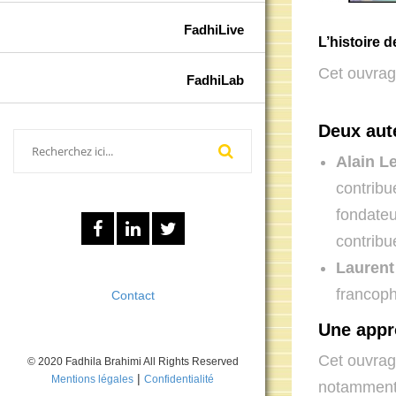
FadhiLive
L’histoire 
Cet ouvrag
FadhiLab
Deux aut
Alain L
contribu
fondateu
contribu
Laurent
francoph
Contact
Une appro
Cet ouvrag
© 2020 Fadhila Brahimi All Rights Reserved
|
Mentions légales
Confidentialité
notamment 