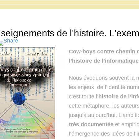
seignements de l'histoire. L'exem
Cow-boys contre chemin d
l’histoire de l’informatiqu
Nous évoquons souvent la 
les enjeux de l’identité num
c’est toute l’
histoire de l’i
cette métaphore, les auteurs 
jusqu’à aujourd’hui. L’ambit
très documentée
et empiri
l’émergence des idées de l’in