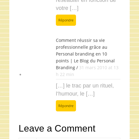
réseauter en fonction de
votre […]
Répondre
Comment réussir sa vie
professionnelle grâce au
Personal branding en 10
points | Le Blog du Personal
Branding /
31 mars 2010 at 13
h 22 min
[…] le trac par un rituel,
l’humour, le […]
Répondre
Leave a Comment